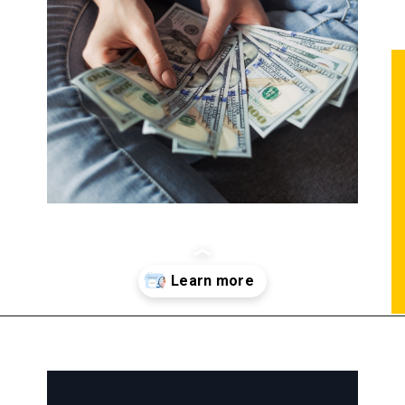
Opening
https://htips.in/bandhan-bank-mahila-group-loan/