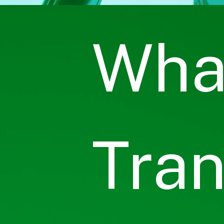
What
Tran