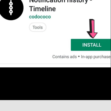
Opening
https://htips.in/whatsapp-delete-message/