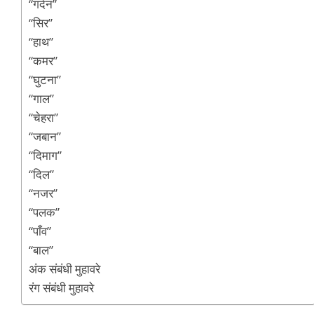
“गर्दन”
“सिर”
“हाथ”
“कमर”
“घुटना”
“गाल”
“चेहरा”
“जबान”
“दिमाग”
“दिल”
“नजर”
“पलक”
“पाँव”
“बाल”
अंक संबंधी मुहावरे
रंग संबंधी मुहावरे