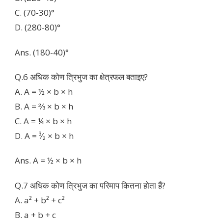
C. (70-30)°
D. (280-80)°
Ans. (180-40)°
Q.6 अधिक कोण त्रिभुज का क्षेत्रफल बताइए?
A.
A = ½ × b × h
B.
A = ⅔ × b × h
C.
A = ¼ × b × h
D.
A = ³⁄₂ × b × h
Ans.
A = ½ × b × h
Q.7 अधिक कोण त्रिभुज का परिमाप कितना होता हैं?
A. a² + b² + c²
B. a + b + c