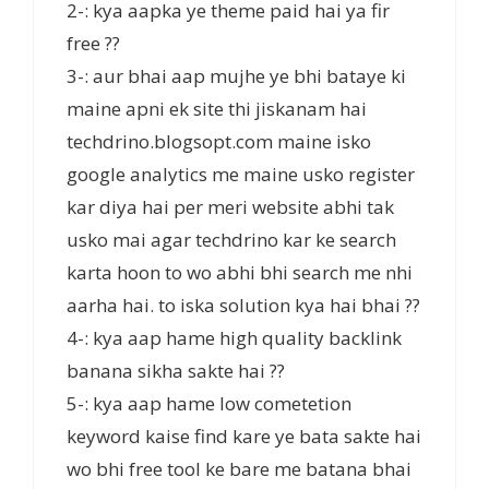
2-: kya aapka ye theme paid hai ya fir
free ??
3-: aur bhai aap mujhe ye bhi bataye ki
maine apni ek site thi jiskanam hai
techdrino.blogsopt.com maine isko
google analytics me maine usko register
kar diya hai per meri website abhi tak
usko mai agar techdrino kar ke search
karta hoon to wo abhi bhi search me nhi
aarha hai. to iska solution kya hai bhai ??
4-: kya aap hame high quality backlink
banana sikha sakte hai ??
5-: kya aap hame low cometetion
keyword kaise find kare ye bata sakte hai
wo bhi free tool ke bare me batana bhai