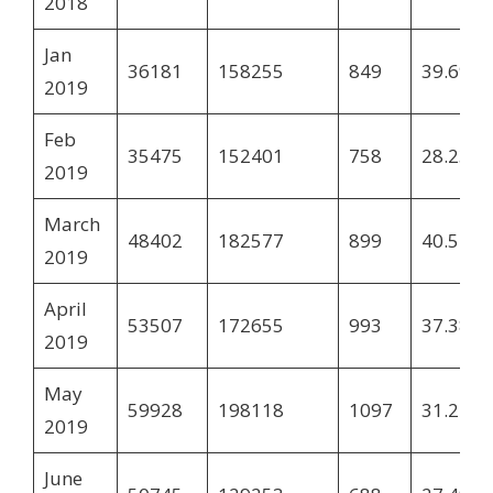
2018
Jan
36181
158255
849
39.69
2019
Feb
35475
152401
758
28.23
2019
March
48402
182577
899
40.57
2019
April
53507
172655
993
37.38
2019
May
59928
198118
1097
31.22
2019
June