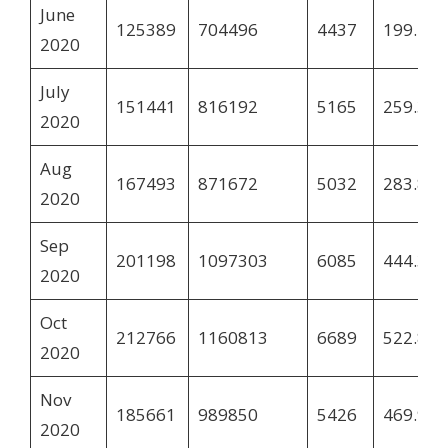
June
125389
704496
4437
199.1
2020
July
151441
816192
5165
259.37
2020
Aug
167493
871672
5032
283.85
2020
Sep
201198
1097303
6085
444.36
2020
Oct
212766
1160813
6689
522.86
2020
Nov
185661
989850
5426
469.94
2020