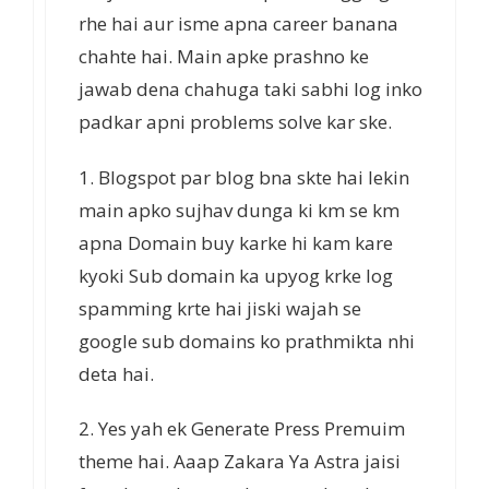
rhe hai aur isme apna career banana
chahte hai. Main apke prashno ke
jawab dena chahuga taki sabhi log inko
padkar apni problems solve kar ske.
1. Blogspot par blog bna skte hai lekin
main apko sujhav dunga ki km se km
apna Domain buy karke hi kam kare
kyoki Sub domain ka upyog krke log
spamming krte hai jiski wajah se
google sub domains ko prathmikta nhi
deta hai.
2. Yes yah ek Generate Press Premuim
theme hai. Aaap Zakara Ya Astra jaisi