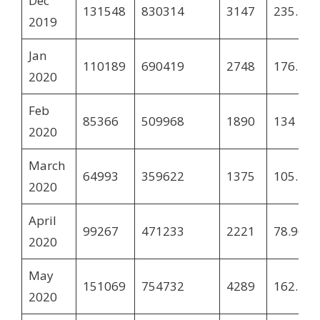
Dec
131548
830314
3147
235.78
2019
Jan
110189
690419
2748
176.41
2020
Feb
85366
509968
1890
134
2020
March
64993
359622
1375
105.7
2020
April
99267
471233
2221
78.96
2020
May
151069
754732
4289
162.73
2020