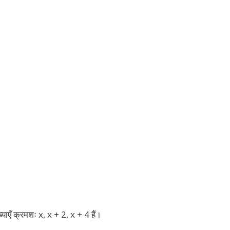
याएँ क्रमशः x, x + 2, x + 4 हैं।