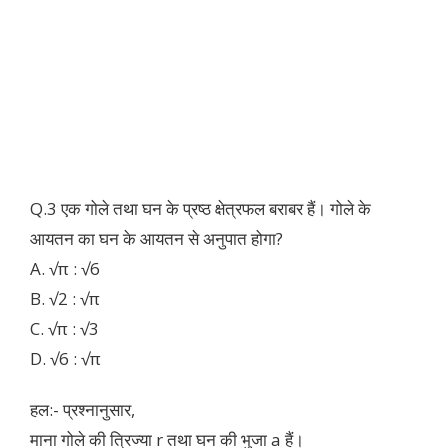
Q.3 एक गोले तथा घन के प्रष्ठ क्षेत्रफल बराबर हैं। गोले के
आयतन का घन के आयतन से अनुपात होगा?
A. √π : √6
B. √2 : √π
C. √π : √3
D. √6 : √π
हल:- प्रश्नानुसार,
माना गोले की त्रिज्या r तथा घन की भुजा a हैं।