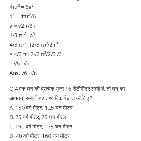
4πr³ = 6a²
a² = 4πr²/6
a = √2π/3 r
4/3 πr³ : a³
4/3 πr³ : (2/3 π)³/2 r³
= 4/3 π : 2√2 π³/2/3√3
= √6 : √π
Ans. √6 : √π
Q.4 एक घन की प्रत्येक भुजा 16 सेंटीमीटर लम्बी हैं, तो घन का
आयतन, सम्पूर्ण पृष्ठ तथा विकर्ण ज्ञात कीजिए ?
A. 150 वर्ग मीटर, 125 घन मीटर
B. 25 वर्ग मीटर, 75 घन मीटर
C. 190 वर्ग मीटर, 175 घन मीटर
D. 40 वर्ग मीटर, 160 घन मीटर