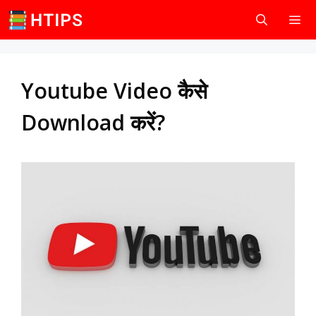
Skip
to
content
Men
Youtube Video कैसे
Download करें?