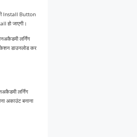
ी Install Button
tall हो जाएगी।
कैडमी लर्निंग
्लीकेशन डाउनलोड कर
नअकैडमी लर्निंग
अपना अकाउंट बनाना