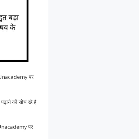
िसमें Unacademy पर
ाने की सोच रहे है
से Unacademy पर